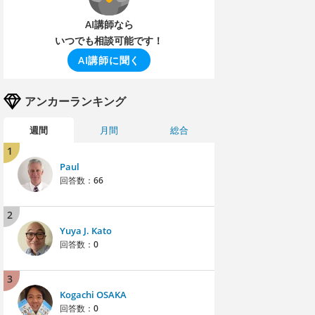
AI講師なら
いつでも相談可能です！
AI講師に聞く
アンカーランキング
週間
月間
総合
1
Paul
回答数：
66
2
Yuya J. Kato
回答数：
0
3
Kogachi OSAKA
回答数：
0