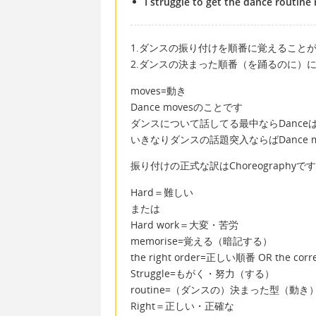
I struggle to get the dance routine 
1.ダンスの振り付けを順番に覚えること
2.ダンスの決まった順番（を踊るのに）
moves=動き
Dance movesのことです
ダンスについて話してる最中ならDance
いきなりダンスの話題突入ならばDance 
振り付けの正式な訳はChoreographyです
Hard＝難しい
または
Hard work＝大変・苦労
memorise=覚える（暗記する）
the right order=正しい順番 OR the corre
Struggle=もがく・努力（する）
routine=（ダンスの）決まった型（動
Right＝正しい・正確な