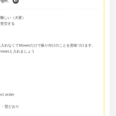
right.
が難しい（大変）
に苦労する
は入れなくてMovesだけで振り付けのことを意味づけます。
movesと入れましょう
ct order
き）・型どおり