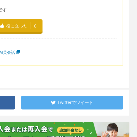
です
役に立った
6
MM英会話
Twitterで
ツイート