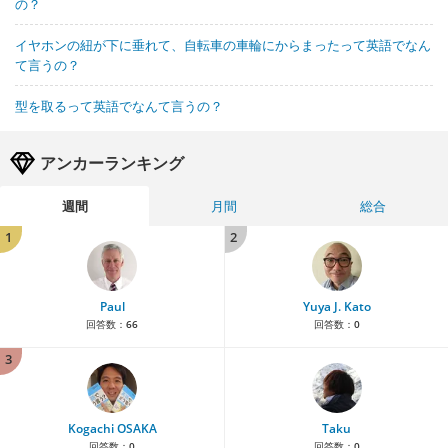
の？
イヤホンの紐が下に垂れて、自転車の車輪にからまったって英語でなん
て言うの？
型を取るって英語でなんて言うの？
アンカーランキング
週間
月間
総合
1
2
Paul
Yuya J. Kato
回答数：
66
回答数：
0
3
Kogachi OSAKA
Taku
回答数：
0
回答数：
0