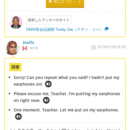
役に立った
2
回答したアンカーのサイト
DMM英会話講師 Teddy Zee（テディ・ジー）
Zoulfa
2018/07/28 06:58
カナダ
回答
Sorry! Can you repeat what you said? I hadn't put my
earphones on!
Please excuse me, Teacher. I'm putting my earphones
on right now.
One moment, Teacher. Let me put on my earphones.