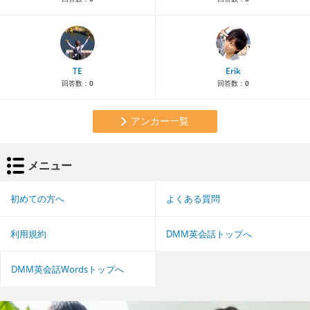
TE
Erik
回答数：
0
回答数：
0
アンカー一覧
メニュー
初めての方へ
よくある質問
利用規約
DMM英会話トップへ
DMM英会話Wordsトップへ