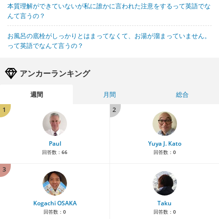
本質理解ができていないが私に誰かに言われた注意をするって英語でな
んて言うの？
お風呂の底栓がしっかりとはまってなくて、お湯が溜まっていません。
って英語でなんて言うの？
アンカーランキング
週間
月間
総合
1
2
Paul
Yuya J. Kato
回答数：
66
回答数：
0
3
Kogachi OSAKA
Taku
回答数：
0
回答数：
0