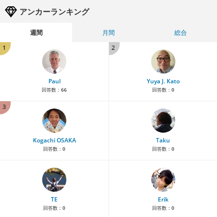
アンカーランキング
週間
月間
総合
1
2
Paul
Yuya J. Kato
回答数：
66
回答数：
0
3
Kogachi OSAKA
Taku
回答数：
0
回答数：
0
TE
Erik
回答数：
0
回答数：
0