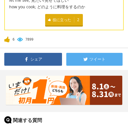
let me see; 見たい/見せてほしい
how you cook; どのように料理をするのか
役に立った
2
6
7899
シェア
ツイート
関連する質問