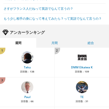
さすがフランス人だねって英語でなんて言うの？
もう少し相手の身になって考えてみたら？って英語でなんて言うの？
アンカーランキング
週間
月間
総合
1
2
Taku
DMM Eikaiwa K
回答数：
138
回答数：
109
3
Paul
TE
回答数：
66
回答数：
31