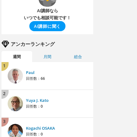
AI講師なら
いつでも相談可能です！
AI講師に聞く
アンカーランキング
週間
月間
総合
1
Paul
回答数：
66
2
Yuya J. Kato
回答数：
0
3
Kogachi OSAKA
回答数：
0