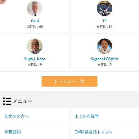
Paul
TE
回答数：
66
回答数：
31
Yuya J. Kato
Kogachi OSAKA
回答数：
0
回答数：
0
アンカー一覧
メニュー
初めての方へ
よくある質問
利用規約
DMM英会話トップへ