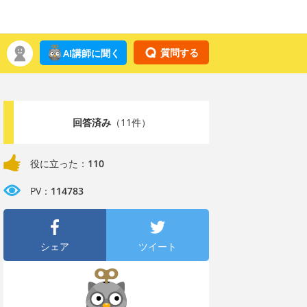
質問する
AI講師に聞く
回答済み
（11件）
役に立った：
110
PV：
114783
シェア
ツイート