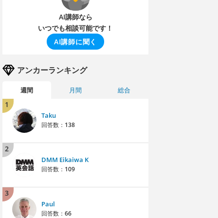
AI講師なら
いつでも相談可能です！
AI講師に聞く
アンカーランキング
週間
月間
総合
1
Taku
回答数：
138
2
DMM Eikaiwa K
回答数：
109
3
Paul
回答数：
66