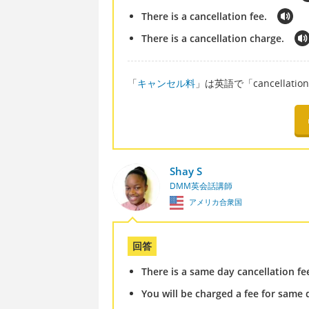
There is a cancellation fee.
There is a cancellation charge.
「
キャンセル料
」は英語で「cancellation
Shay S
DMM英会話講師
アメリカ合衆国
回答
There is a same day cancellation fe
You will be charged a fee for same 