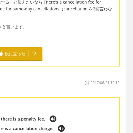
いなら There's a cancellation fee for
 fee for same-day cancellations（cancellation を2回言わな
ion と言います。
役に立った
18
2017/06/21 19:12
there is a penalty fee.
re is a cancellation charge.