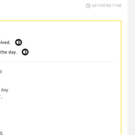
2017/07/05 17:00
olved.
 the day.
d.
 day.
す。
する