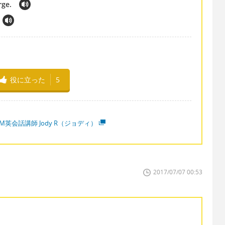
rge.
役に立った
5
M英会話講師 Jody R（ジョディ）
2017/07/07 00:53