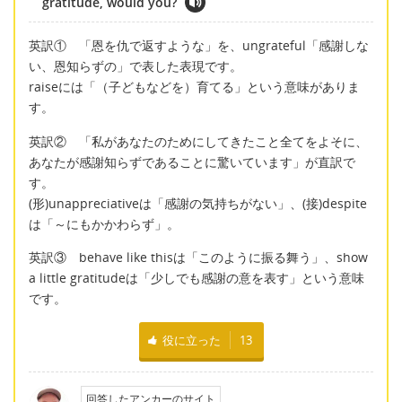
gratitude, would you?
英訳① 「恩を仇で返すような」を、ungrateful「感謝しな
い、恩知らずの」で表した表現です。
raiseには「（子どもなどを）育てる」という意味がありま
す。
英訳② 「私があなたのためにしてきたこと全てをよそに、
あなたが感謝知らずであることに驚いています」が直訳で
す。
(形)unappreciativeは「感謝の気持ちがない」、(接)despite
は「～にもかかわらず」。
英訳③ behave like thisは「このように振る舞う」、show
a little gratitudeは「少しでも感謝の意を表す」という意味
です。
役に立った
13
回答したアンカーのサイト