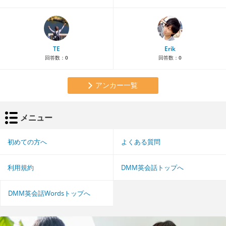
TE
Erik
回答数：
0
回答数：
0
アンカー一覧
メニュー
初めての方へ
よくある質問
利用規約
DMM英会話トップへ
DMM英会話Wordsトップへ