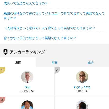
成長って英語でなんて言うの？
繊細な植物なので鉢に植えてバルコニーで育ててますって英語でなんて
言うの？
（人財育成という意味で）人を育てるって英語でなんて言うの？
育てやすい子供で助かるって英語でなんて言うの？
アンカーランキング
週間
月間
総合
1
2
Paul
Yuya J. Kato
回答数：
66
回答数：
0
3