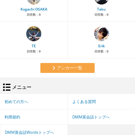
Kogachi OSAKA
Taku
回答数：
0
回答数：
0
TE
Erik
回答数：
0
回答数：
0
アンカー一覧
メニュー
初めての方へ
よくある質問
利用規約
DMM英会話トップへ
DMM英会話Wordsトップへ