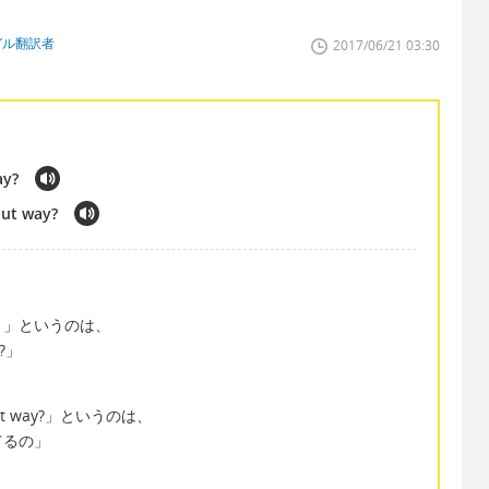
ガル翻訳者
2017/06/21 03:30
ay?
out way?
？」というのは、
y?」
dabout way?」というのは、
てるの」