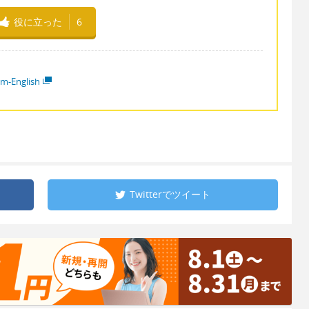
役に立った
6
em-English
Twitterで
ツイート