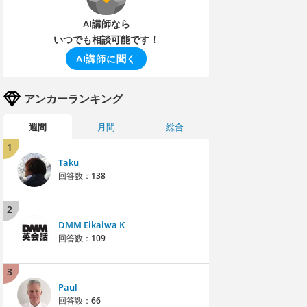
AI講師なら
いつでも相談可能です！
AI講師に聞く
アンカーランキング
週間
月間
総合
1
Taku
回答数：
138
2
DMM Eikaiwa K
回答数：
109
3
Paul
回答数：
66