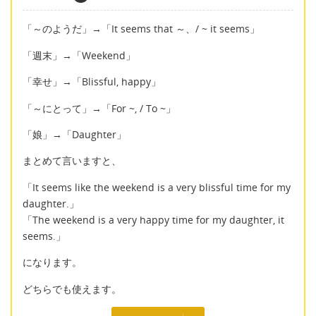
「～のようだ」→「It seems that ～、/ ~ it seems」
「週末」→「Weekend」
「幸せ」→「Blissful, happy」
「～にとって」→「For ~, / To ~」
「娘」→「Daughter」
まとめて言いますと、
「It seems like the weekend is a very blissful time for my
daughter.」
「The weekend is a very happy time for my daughter, it
seems.」
になります。
どちらでも使えます。