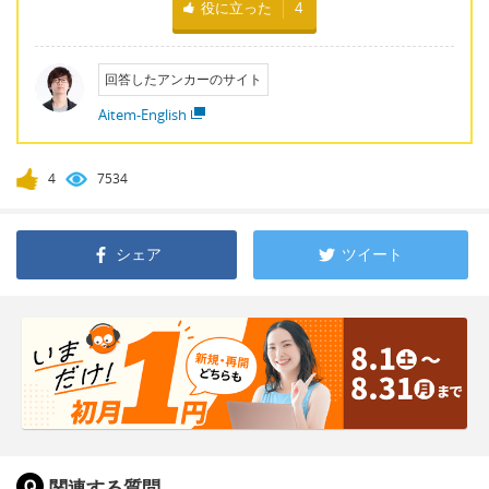
役に立った
4
回答したアンカーのサイト
Aitem-English
4
7534
シェア
ツイート
関連する質問