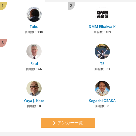
1
2
Taku
DMM Eikaiwa K
回答数：
138
回答数：
109
3
Paul
TE
回答数：
66
回答数：
31
Yuya J. Kato
Kogachi OSAKA
回答数：
0
回答数：
0
アンカー一覧