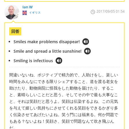
Ian W
2017/09/05 01:54
イギリス
回答
Smiles make problems disappear!
Smile and spread a little sunshine!
Smiling is infectious
間違いないね、ポジティブで精力的で、人助けをし、楽しい
時間をみんなにできる限りシェアすること、道を渡る老女を
助けたり、動物病院に怪我をした動物を届けたり、するこ
と、素晴らしいことだと思う。そしてその中で最も大事なこ
と、それは笑顔だと思うよ。笑顔は伝染するよね、この元気
を与えて嬉しい気持ちにさせてくれる笑顔をできるかぎり多
く伝染させてあげたいよね。笑う門には福来る。何か問題で
もある？ないよね！笑顔さ、笑顔で問題なんて吹き飛ぶん
だ。