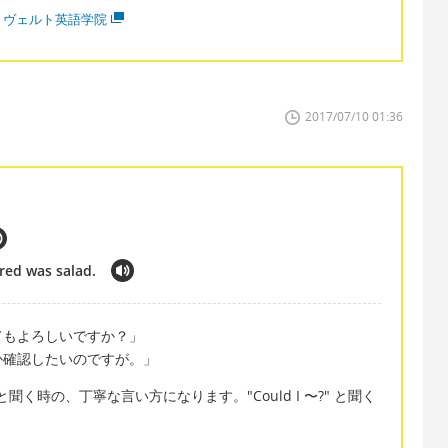
・ヴェルト英語学院
2017/07/10 01:36
red was salad.
てもよろしいですか？」
か確認したいのですが。」
」と聞く時の、丁寧な言い方になります。"Could I 〜?" と聞く