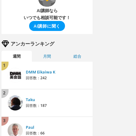
AI講師なら
いつでも相談可能です！
AI講師に聞く
アンカーランキング
週間
月間
総合
1
DMM Eikaiwa K
回答数：
242
2
Taku
回答数：
187
3
Paul
回答数：
66