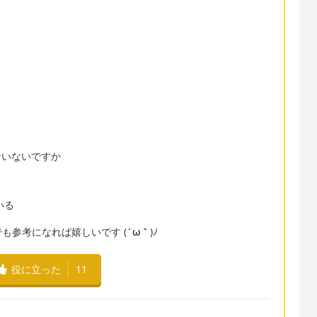
ﾉ
えないないですか
いる
も参考になれば嬉しいです (
´ω｀
)ﾉ
役に立った
11