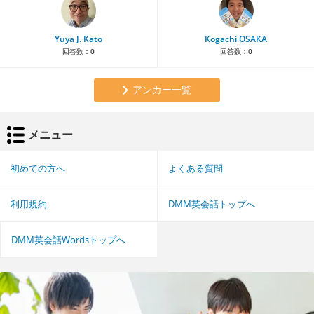
Yuya J. Kato
Kogachi OSAKA
回答数：
0
回答数：
0
アンカー一覧
メニュー
初めての方へ
よくある質問
利用規約
DMM英会話トップへ
DMM英会話Wordsトップへ