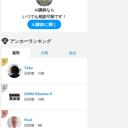
AI講師なら
いつでも相談可能です！
AI講師に聞く
アンカーランキング
週間
月間
総合
1
Taku
回答数：
138
2
DMM Eikaiwa K
回答数：
109
3
Paul
回答数：
66