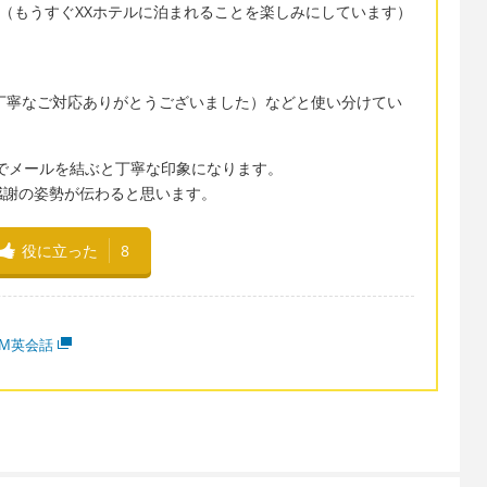
ith you soon.（もうすぐXXホテルに泊まれることを楽しみにしています）
sistance. （丁寧なご対応ありがとうございました）などと使い分けてい
relyでメールを結ぶと丁寧な印象になります。
感謝の姿勢が伝わると思います。
役に立った
8
MM英会話