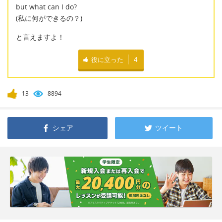
but what can I do?
(私に何ができるの？)
と言えますよ！
役に立った
4
13
8894
シェア
ツイート