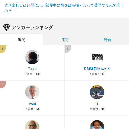
吹き出し口は綺麗にね、部屋中に菌をばら撒くよって英語でなんて言う
の？
アンカーランキング
週間
月間
総合
1
2
Taku
DMM Eikaiwa K
回答数：
138
回答数：
109
3
Paul
TE
回答数：
66
回答数：
31