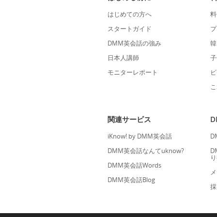
はじめての方へ
料
スタートガイド
プ
DMM英会話の強み
韓
日本人講師
子
モニターレポート
ビ
こ
関連サービス
iKnow! by DMM英会話
D
DMM英会話なんてuknow?
D
り
DMM英会話Words
メ
DMM英会話Blog
採