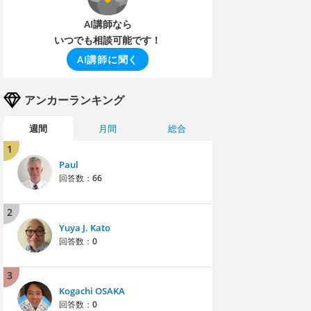
AI講師なら
いつでも相談可能です！
AI講師に聞く
アンカーランキング
週間
月間
総合
1
Paul
回答数：
66
2
Yuya J. Kato
回答数：
0
3
Kogachi OSAKA
回答数：
0