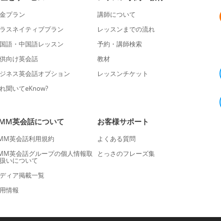
金プラン
講師について
ラスネイティブプラン
レッスンまでの流れ
国語・中国語レッスン
予約・講師検索
供向け英会話
教材
ジネス英会話オプション
レッスンチケット
れ聞いてeKnow?
DMM英会話について
お客様サポート
MM英会話利用規約
よくある質問
MM英会話グループの個人情報取
とっさのフレーズ集
扱いについて
ディア掲載一覧
用情報