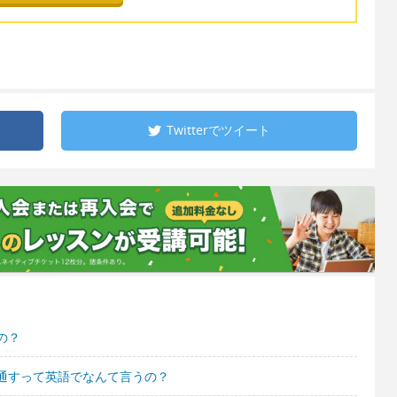
Twitterで
ツイート
の？
通すって英語でなんて言うの？