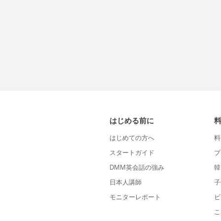
はじめる前に
はじめての方へ
料
スタートガイド
プ
DMM英会話の強み
韓
日本人講師
子
モニターレポート
ビ
こ