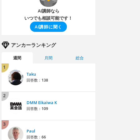
AI講師なら
いつでも相談可能です！
AI講師に聞く
アンカーランキング
週間
月間
総合
1
Taku
回答数：
138
2
DMM Eikaiwa K
回答数：
109
3
Paul
回答数：
66