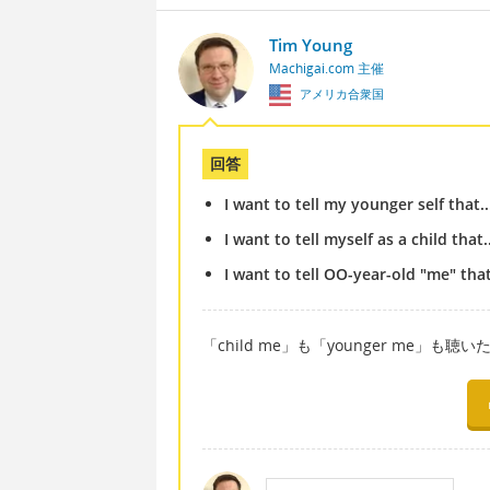
Tim Young
Machigai.com 主催
アメリカ合衆国
回答
I want to tell my younger self that..
I want to tell myself as a child that..
I want to tell OO-year-old "me" that
「child me」も「younger me」も