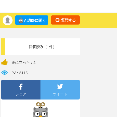
質問する
AI講師に聞く
回答済み
（1件）
役に立った：
4
PV：
8115
シェア
ツイート