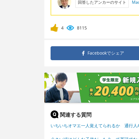
回答したアンカーのサイト
Mac
4
8115
Facebookで
シェア
関連する質問
いちいちオマエ一人覚えてられるか 通行人