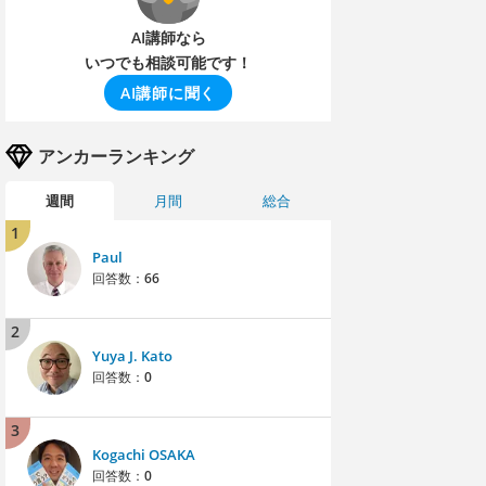
AI講師なら
いつでも相談可能です！
AI講師に聞く
アンカーランキング
週間
月間
総合
1
Paul
回答数：
66
2
Yuya J. Kato
回答数：
0
3
Kogachi OSAKA
回答数：
0