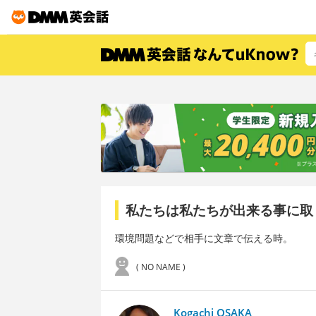
私たちは私たちが出来る事に取
環境問題などで相手に文章で伝える時。
( NO NAME )
Kogachi OSAKA