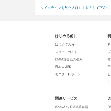
タイムラインを見た人はＬＩＮＥして下さい
はじめる前に
はじめての方へ
料
スタートガイド
プ
DMM英会話の強み
韓
日本人講師
子
モニターレポート
ビ
こ
関連サービス
iKnow! by DMM英会話
D