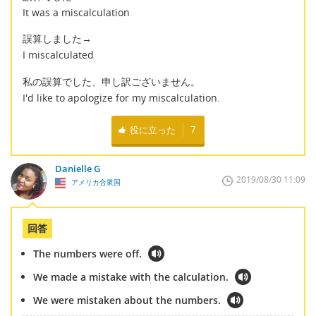
It was a miscalculation
誤算しました→
I miscalculated
私の誤算でした、申し訳ございません。
I'd like to apologize for my miscalculation.
役に立った
7
Danielle G
2019/08/30 11:09
アメリカ合衆国
回答
The numbers were off.
We made a mistake with the calculation.
We were mistaken about the numbers.