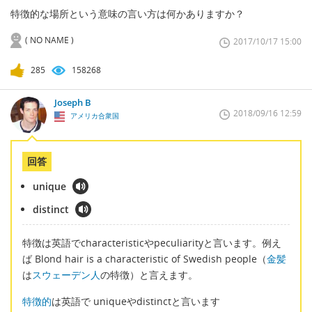
特徴的な場所という意味の言い方は何かありますか？
( NO NAME )
2017/10/17 15:00
285
158268
Joseph B
2018/09/16 12:59
アメリカ合衆国
回答
unique
distinct
特徴は英語でcharacteristicやpeculiarityと言います。例え
ば Blond hair is a characteristic of Swedish people（
金髪
は
スウェーデン人
の特徴）と言えます。
特徴的
は英語で uniqueやdistinctと言います