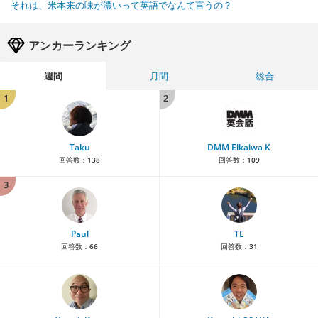
それは、米本来の味が濃いって英語でなんて言うの？
アンカーランキング
週間
月間
総合
1
2
Taku
DMM Eikaiwa K
回答数：
138
回答数：
109
3
Paul
TE
回答数：
66
回答数：
31