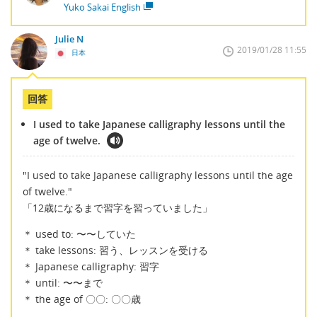
Yuko Sakai English
Julie N
2019/01/28 11:55
日本
回答
I used to take Japanese calligraphy lessons until the
age of twelve.
"I used to take Japanese calligraphy lessons until the age
of twelve."
「12歳になるまで習字を習っていました」
＊ used to: 〜〜していた
＊ take lessons: 習う、レッスンを受ける
＊ Japanese calligraphy: 習字
＊ until: 〜〜まで
＊ the age of 〇〇: 〇〇歳