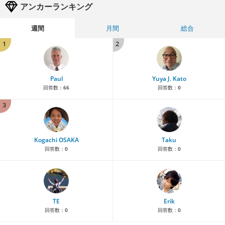
アンカーランキング
週間
月間
総合
1
2
Paul
Yuya J. Kato
回答数：
66
回答数：
0
3
Kogachi OSAKA
Taku
回答数：
0
回答数：
0
TE
Erik
回答数：
0
回答数：
0