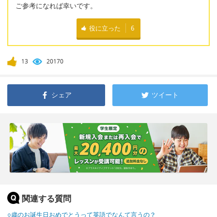
ご参考になれば幸いです。
役に立った
6
13
20170
シェア
ツイート
関連する質問
○歳のお誕生日おめでとうって英語でなんて言うの？