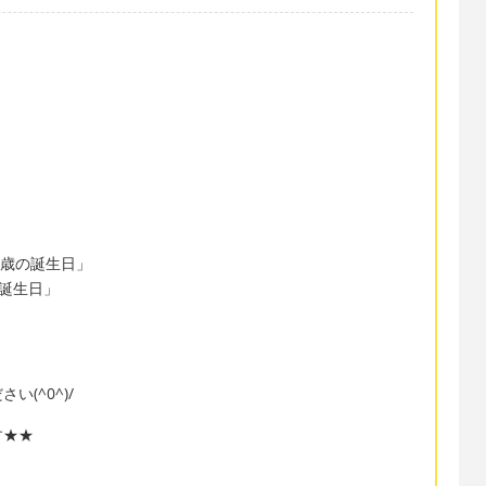
」
」
「娘の2歳の誕生日」
才の誕生日」
(^0^)/
す★★