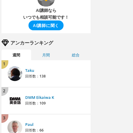
AI講師なら
いつでも相談可能です！
AI講師に聞く
アンカーランキング
週間
月間
総合
1
Taku
回答数：
138
2
DMM Eikaiwa K
回答数：
109
3
Paul
回答数：
66