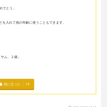
日おめでとう」
0th などを入れて他の年齢に使うこともできます。
「サム、２歳」
役に立った
19