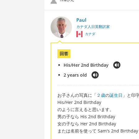
Paul
カナダ人日英翻訳家
カナダ
回答
His/Her 2nd Birthday
2 years old
お子さんの写真に「
２歳
の
誕生日
」と印
His/Her 2nd Birthday
のように言えると思います。
男の子なら His 2nd Brithday
女の子なら Her 2nd Birthday
または名前を使って Sam's 2nd Birt