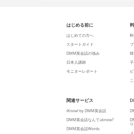
はじめる前に
はじめての方へ
料
スタートガイド
プ
DMM英会話の強み
韓
日本人講師
子
モニターレポート
ビ
こ
関連サービス
iKnow! by DMM英会話
D
DMM英会話なんてuknow?
D
り
DMM英会話Words
メ