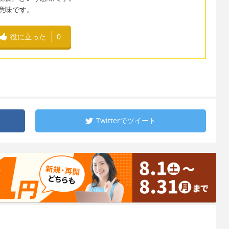
う意味です。
役に立った
0
Twitterで
ツイート