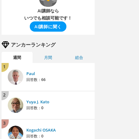
AI講師なら
いつでも相談可能です！
AI講師に聞く
アンカーランキング
週間
月間
総合
1
Paul
回答数：
66
2
Yuya J. Kato
回答数：
0
3
Kogachi OSAKA
回答数：
0