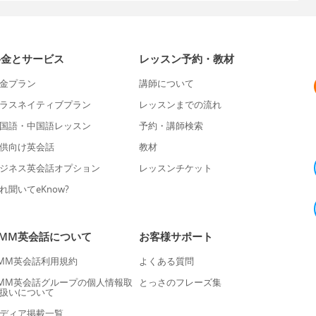
料金とサービス
レッスン予約・教材
金プラン
講師について
ラスネイティブプラン
レッスンまでの流れ
国語・中国語レッスン
予約・講師検索
供向け英会話
教材
ジネス英会話オプション
レッスンチケット
れ聞いてeKnow?
DMM英会話について
お客様サポート
MM英会話利用規約
よくある質問
MM英会話グループの個人情報取
とっさのフレーズ集
扱いについて
ディア掲載一覧