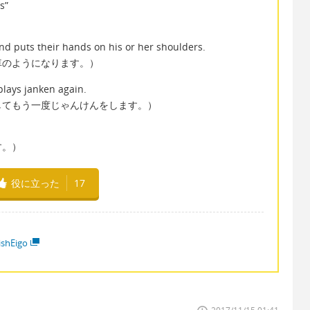
s”
nd puts their hands on his or her shoulders.
車のようになります。）
plays janken again.
してもう一度じゃんけんをします。）
す。）
役に立った
17
ishEigo