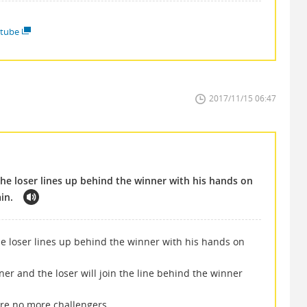
tube
2017/11/15 06:47
the loser lines up behind the winner with his hands on
in.
e loser lines up behind the winner with his hands on
ner and the loser will join the line behind the winner
are no more challengers.