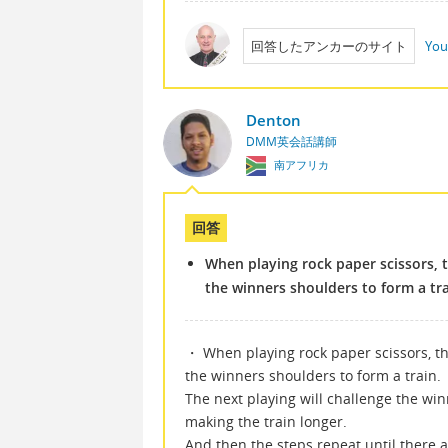
回答したアンカーのサイト
You
Denton
DMM英会話講師
南アフリカ
回答
When playing rock paper scissors, 
the winners shoulders to form a tra
・ When playing rock paper scissors, th
the winners shoulders to form a train.
The next playing will challenge the win
making the train longer.
And then the steps repeat until there 