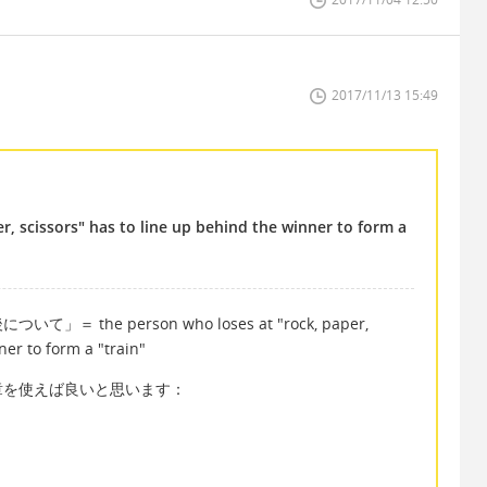
2017/11/13 15:49
r, scissors" has to line up behind the winner to form a
he person who loses at "rock, paper,
ner to form a "train"
章を使えば良いと思います：