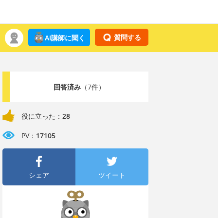
質問する
AI講師に聞く
回答済み
（7件）
役に立った：
28
PV：
17105
シェア
ツイート