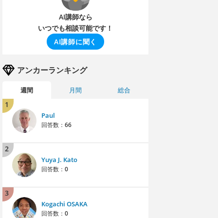
AI講師なら
いつでも相談可能です！
AI講師に聞く
アンカーランキング
週間
月間
総合
1
Paul
回答数：
66
2
Yuya J. Kato
回答数：
0
3
Kogachi OSAKA
回答数：
0