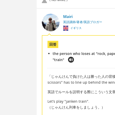
Mairi
英語講師/著者/英語ブロガー
イギリス
回答
the person who loses at "rock, pape
"train"
「じゃんけんで負けた人は勝った人の背後について」＝ t
scissors" has to line up behind the win
英語でルールを説明する際にこういう文
Let's play "janken train".
（じゃんけん列車をしましょう。）