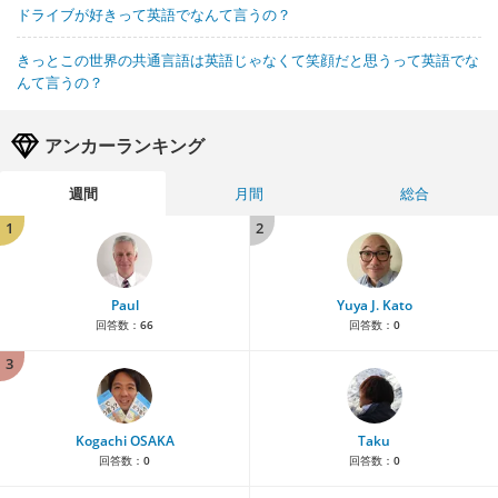
ドライブが好きって英語でなんて言うの？
きっとこの世界の共通言語は英語じゃなくて笑顔だと思うって英語でな
んて言うの？
アンカーランキング
週間
月間
総合
1
2
Paul
Yuya J. Kato
回答数：
66
回答数：
0
3
Kogachi OSAKA
Taku
回答数：
0
回答数：
0