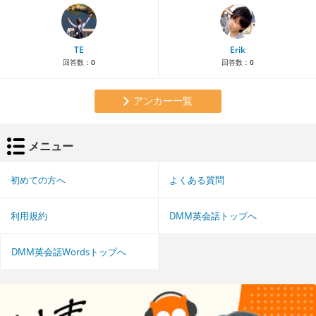
TE
Erik
回答数：
0
回答数：
0
アンカー一覧
メニュー
初めての方へ
よくある質問
利用規約
DMM英会話トップへ
DMM英会話Wordsトップへ