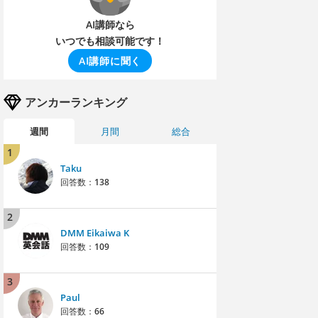
AI講師なら
いつでも相談可能です！
AI講師に聞く
アンカーランキング
週間
月間
総合
1
Taku
回答数：
138
2
DMM Eikaiwa K
回答数：
109
3
Paul
回答数：
66