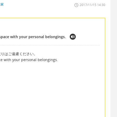
本家
2017/11/15 14:30
 space with your personal belongings.
取りはご遠慮ください。
ce with your personal belongings.