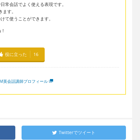
置詞で日常会話でよく使える表現です。
できます。
詞をつけて使うことができます。
ね！
役に立った
16
MM英会話講師プロフィール
Twitterで
ツイート