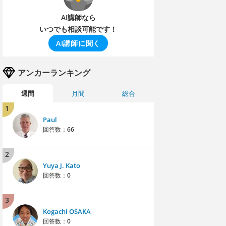
AI講師なら
いつでも相談可能です！
AI講師に聞く
アンカーランキング
週間
月間
総合
1
Paul
回答数：
66
2
Yuya J. Kato
回答数：
0
3
Kogachi OSAKA
回答数：
0