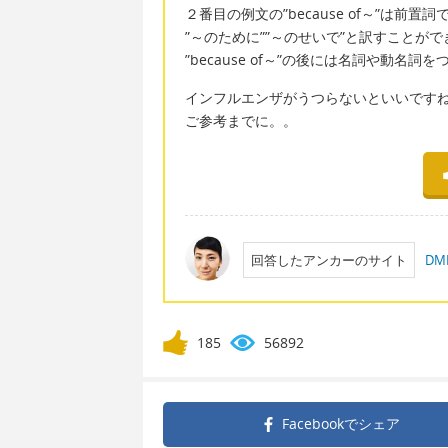
２番目の例文の”because of～”は前
”～のために””～のせいで”と訳すことが
”because of～”の後には名詞や動名
インフルエンザがうつらないといいです
ご参考までに。。
回答したアンカーのサイト
D
185
56892
Facebookで
シェア