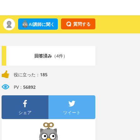
質問する
AI講師に聞く
回答済み
（4件）
役に立った：
185
PV：
56892
シェア
ツイート