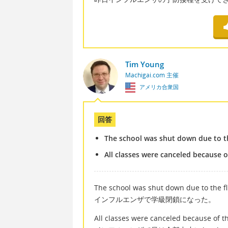
Tim Young
Machigai.com 主催
アメリカ合衆国
回答
The school was shut down due to th
All classes were canceled because of
The school was shut down due to the fl
インフルエンザで学級閉鎖になった。
All classes were canceled because of th