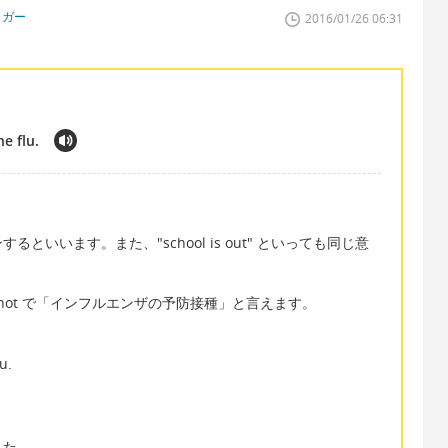
ロガー
2016/01/26 06:31
he flu.
いいます。また、"school is out" といっても同じ意
、flu shot で「インフルエンザの予防接種」と言えます。
u.
きた。