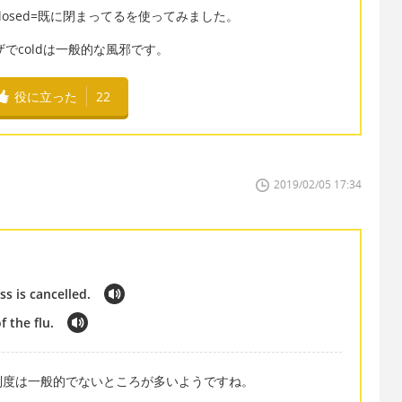
closed=既に閉まってるを使ってみました。
ザでcoldは一般的な風邪です。
役に立った
22
2019/02/05 17:34
ss is cancelled.
 the flu.
制度は一般的でないところが多いようですね。