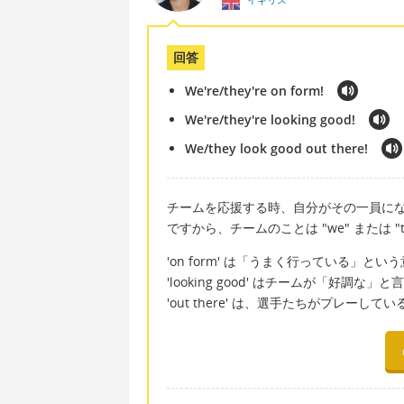
回答
We're/they're on form!
We're/they're looking good!
We/they look good out there!
チームを応援する時、自分がその一員に
ですから、チームのことは "we" または "t
'on form' は「うまく行っている」とい
'looking good' はチームが「好調な
'out there' は、選手たちがプレー