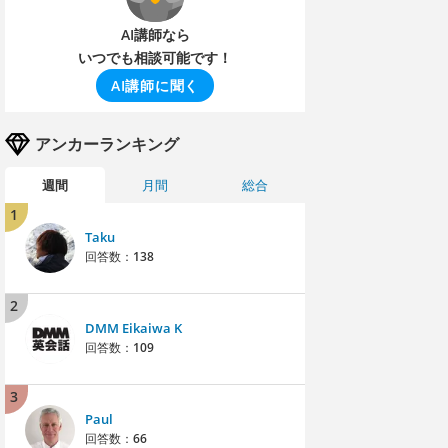
AI講師なら
いつでも相談可能です！
AI講師に聞く
アンカーランキング
週間
月間
総合
1
Taku
回答数：
138
2
DMM Eikaiwa K
回答数：
109
3
Paul
回答数：
66