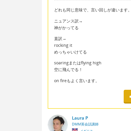
どれも同じ意味で、言い回しが違います
ニュアンス訳→
神がかってる
直訳→
rocking it
めっちゃいけてる
soaringまたはflying high
空に飛んでる！
on fireもよく言います。
Laura P
DMM英会話講師
イギリス