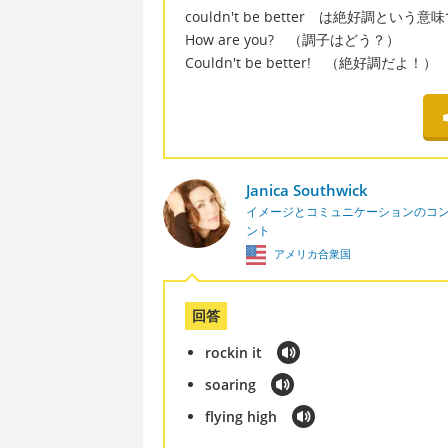
couldn't be better は絶好調という
How are you? （調子はどう？）
Couldn't be better! （絶好調だよ！）
Janica Southwick
イメージとコミュニケーションのコ
ント
アメリカ合衆国
回答
rockin it
soaring
flying high