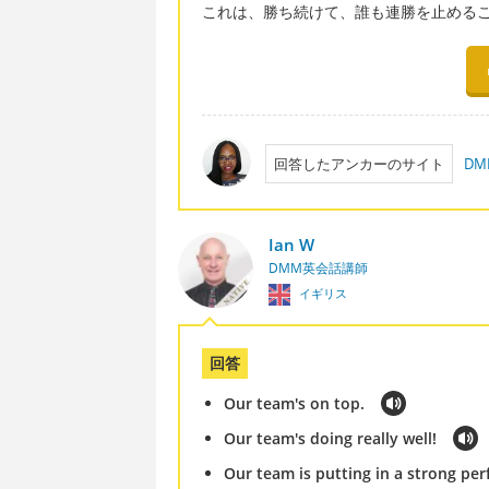
これは、勝ち続けて、誰も連勝を止める
回答したアンカーのサイト
D
Ian W
DMM英会話講師
イギリス
回答
Our team's on top.
Our team's doing really well!
Our team is putting in a strong pe