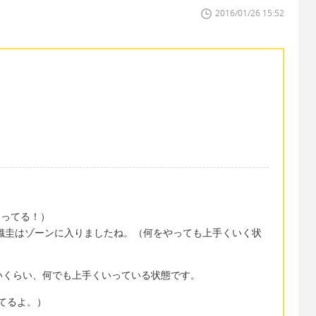
2016/01/26 15:52
 かみってる！）
the zone. (錦織圭はゾーンに入りましたね。（何をやっても上手くいく状
れないくらい、何でも上手くいっている状態です。
がかってるよ。）