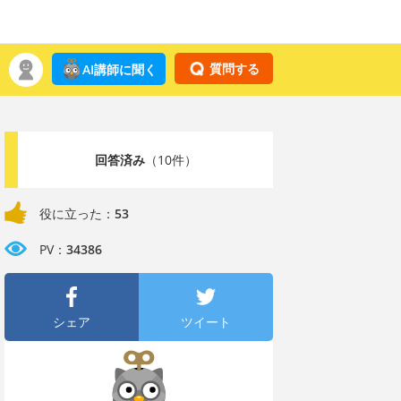
質問する
AI講師に聞く
回答済み
（10件）
役に立った：
53
PV：
34386
シェア
ツイート