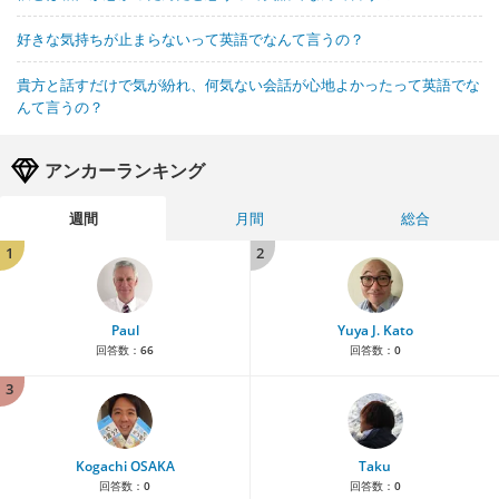
好きな気持ちが止まらないって英語でなんて言うの？
貴方と話すだけで気が紛れ、何気ない会話が心地よかったって英語でな
んて言うの？
アンカーランキング
週間
月間
総合
1
2
Paul
Yuya J. Kato
回答数：
66
回答数：
0
3
Kogachi OSAKA
Taku
回答数：
0
回答数：
0