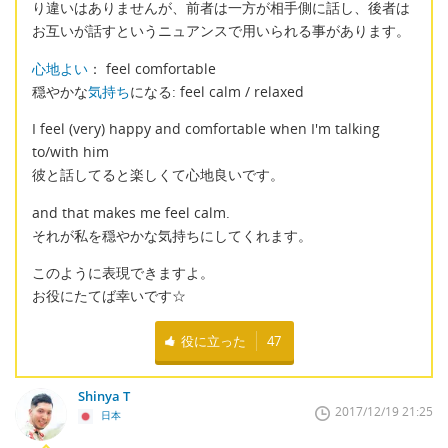
り違いはありませんが、前者は一方が相手側に話し、後者は
お互いが話すというニュアンスで用いられる事があります。
心地よい
： feel comfortable
穏やかな
気持ち
になる: feel calm / relaxed
I feel (very) happy and comfortable when I'm talking
to/with him
彼と話してると楽しくて心地良いです。
and that makes me feel calm.
それが私を穏やかな気持ちにしてくれます。
このように表現できますよ。
お役にたてば幸いです☆
役に立った
47
Shinya T
2017/12/19 21:25
日本