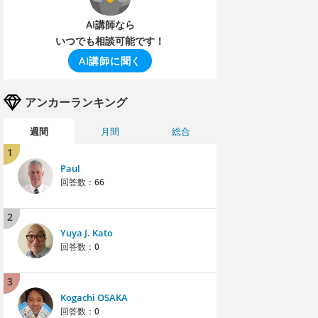
AI講師なら
いつでも相談可能です！
AI講師に聞く
アンカーランキング
週間
月間
総合
1
Paul
回答数：
66
2
Yuya J. Kato
回答数：
0
3
Kogachi OSAKA
回答数：
0