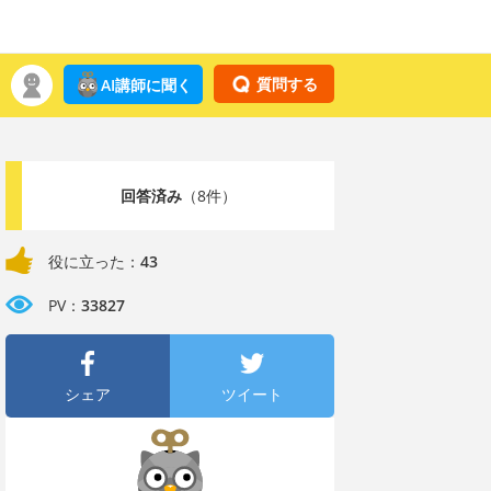
質問する
AI講師に聞く
回答済み
（8件）
役に立った：
43
PV：
33827
シェア
ツイート