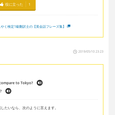
役に立った
1
んやく検定1級翻訳士の【英会話フレーズ集】
2019/05/10 23:23
 compare to Tokyo?
?
認したいなら、次のように言えます。