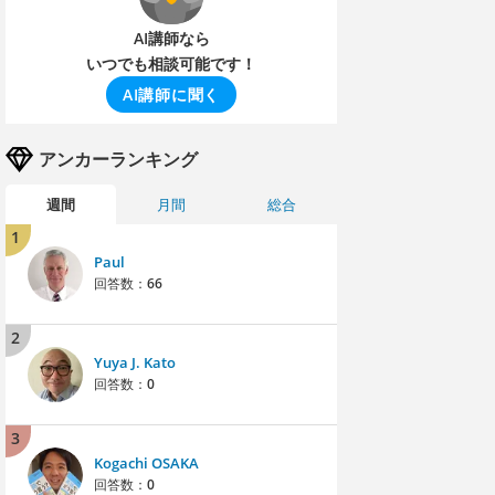
AI講師なら
いつでも相談可能です！
AI講師に聞く
アンカーランキング
週間
月間
総合
1
Paul
回答数：
66
2
Yuya J. Kato
回答数：
0
3
Kogachi OSAKA
回答数：
0