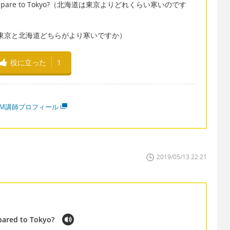
kaido compare to Tokyo?（北海道は東京よりどれくらい寒いのです
okkaido?（東京と北海道どちらがより寒いですか）
役に立った
1
MM講師プロフィール
2019/05/13 22:21
ared to Tokyo?