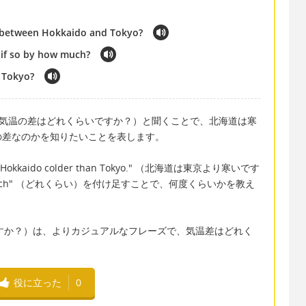
e between Hokkaido and Tokyo?
 if so by how much?
 Tokyo?
ifference"（気温の差はどれくらいですか？）と聞くことで、北海道は寒
の差なのかを知りたいことを表します。
aido colder than Tokyo." （北海道は東京より寒いです
uch" （どれくらい）を付け足すことで、何度くらいかを教え
い寒いですか？）は、よりカジュアルなフレーズで、気温差はどれく
役に立った
0