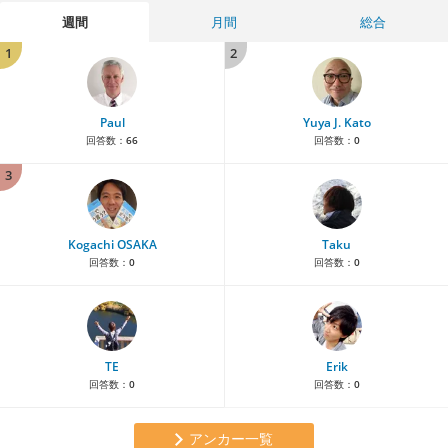
週間
月間
総合
1
2
Paul
Yuya J. Kato
回答数：
66
回答数：
0
3
Kogachi OSAKA
Taku
回答数：
0
回答数：
0
TE
Erik
回答数：
0
回答数：
0
アンカー一覧