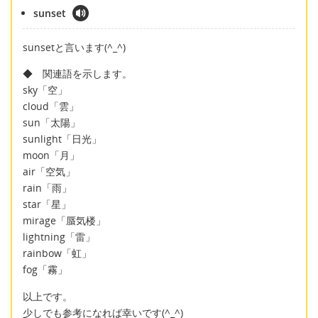
sunset
sunsetと言います(^_^)
◆ 関連語を示します。
sky「空」
cloud「雲」
sun「太陽」
sunlight「日光」
moon「月」
air「空気」
rain「雨」
star「星」
mirage「蜃気楼」
lightning「雷」
rainbow「虹」
fog「霧」
以上です。
少しでも参考になれば幸いです(^_^)