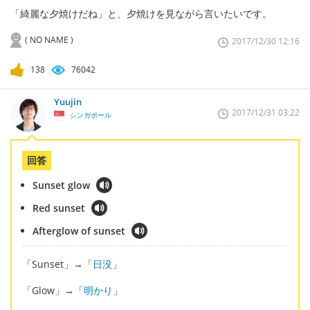
「綺麗な夕焼けだね」と、夕焼けを見ながら言いたいです。
( NO NAME )
2017/12/30 12:16
138
76042
Yuujin
2017/12/31 03:22
シンガポール
回答
Sunset glow
Red sunset
Afterglow of sunset
「Sunset」→「
日没
」
「Glow」→「
明かり
」