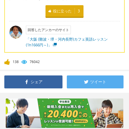
役に立った
3
回答したアンカーのサイト
「大阪 (難波・堺・河内長野)カフェ英語レッスン
(1h1666円～)」
138
76042
シェア
ツイート