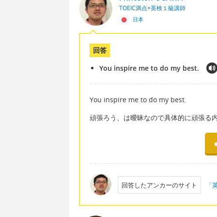
TOEIC満点+英検１級講師
日本
回答
You inspire me to do my best.
You inspire me to do my best.
頑張ろう、は曖昧なので具体的に頑張る内
回答したアンカーのサイト
「