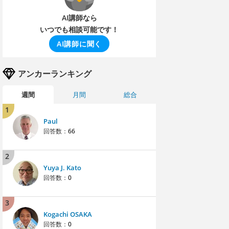
AI講師なら
いつでも相談可能です！
AI講師に聞く
アンカーランキング
週間
月間
総合
1
Paul
回答数：
66
2
Yuya J. Kato
回答数：
0
3
Kogachi OSAKA
回答数：
0