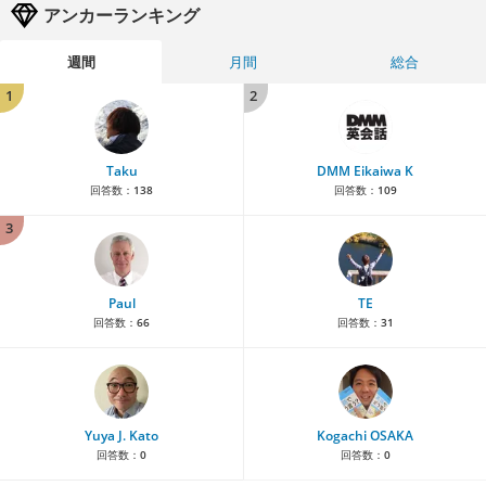
アンカーランキング
週間
月間
総合
1
2
Taku
DMM Eikaiwa K
回答数：
138
回答数：
109
3
Paul
TE
回答数：
66
回答数：
31
Yuya J. Kato
Kogachi OSAKA
回答数：
0
回答数：
0