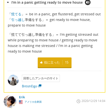
I'm in a panic getting ready to move house
「
慌てる
」＝ be in a panic, get flustered, get stressed out
「
引っ越し
準備をする」＝ get ready to move house,
prepare to move house
「慌てて引っ越し準備をする」＝ I'm getting stressed out
while preparing to move house / getting ready to move
house is making me stressed / I'm in a panic getting
ready to move house
役に立った
15
回答したアンカーのサイト
BritishEigo
Erik
2020/12/29 14:04
アメリカ合衆国