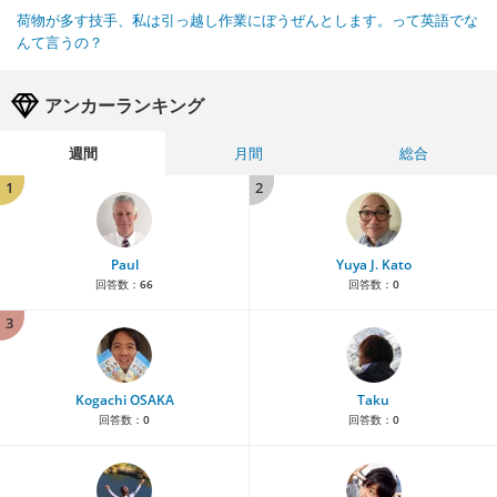
荷物が多す技手、私は引っ越し作業にぼうぜんとします。って英語でな
んて言うの？
アンカーランキング
週間
月間
総合
1
2
Paul
Yuya J. Kato
回答数：
66
回答数：
0
3
Kogachi OSAKA
Taku
回答数：
0
回答数：
0