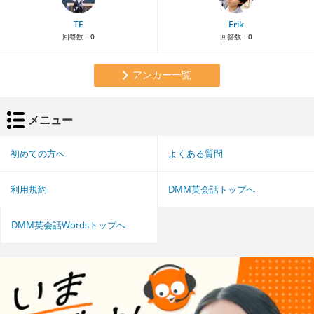
TE
Erik
回答数：
0
回答数：
0
アンカー一覧
メニュー
初めての方へ
よくある質問
利用規約
DMM英会話トップへ
DMM英会話Wordsトップへ