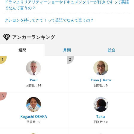
ドラマよりリアリティーショーやドキュメンタリーが好きですって英語
でなんて言うの？
クレヨンを持ってきて！って英語でなんて言うの？
アンカーランキング
週間
月間
総合
1
2
Paul
Yuya J. Kato
回答数：
66
回答数：
0
3
Kogachi OSAKA
Taku
回答数：
0
回答数：
0