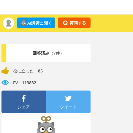
質問する
AI講師に聞く
回答済み
（7件）
役に立った：
85
PV：
113832
シェア
ツイート