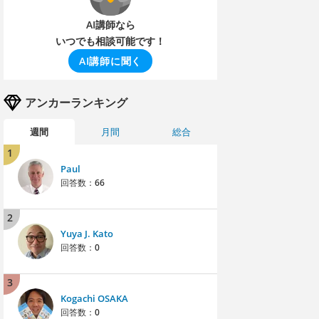
AI講師なら
いつでも相談可能です！
AI講師に聞く
アンカーランキング
週間
月間
総合
1
Paul
回答数：
66
2
Yuya J. Kato
回答数：
0
3
Kogachi OSAKA
回答数：
0