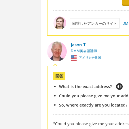
回答したアンカーのサイト
D
Jason T
DMM英会話講師
アメリカ合衆国
回答
What is the exact address?
Could you please give me your add
So, where exactly are you located?
"Could you please give me your addres