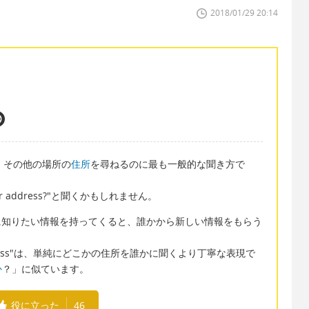
2018/01/29 20:14
ジネス、その他の場所の
住所
を尋ねるのに最も一般的な聞き方で
r address?"と聞くかもしれません。
使って、その後に知りたい情報を持ってくると、誰かから新しい情報をもらう
he address"は、単純にどこかの住所を誰かに聞くより丁寧な表現で
か
？」に似ています。
役に立った
46