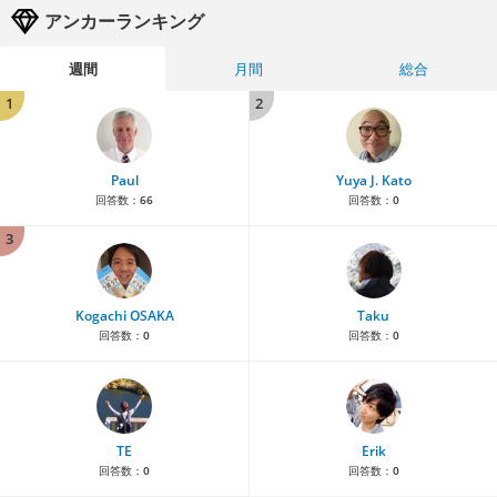
アンカーランキング
週間
月間
総合
1
2
Paul
Yuya J. Kato
回答数：
66
回答数：
0
3
Kogachi OSAKA
Taku
回答数：
0
回答数：
0
TE
Erik
回答数：
0
回答数：
0