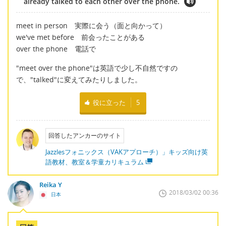
already talked to each other over the phone.
meet in person 実際に会う（面と向かって）
we've met before 前会ったことがある
over the phone 電話で
"meet over the phone"は英語で少し不自然ですの
で、"talked"に変えてみたりしました。
役に立った
5
回答したアンカーのサイト
Jazzlesフォニックス（VAKアプローチ）」キッズ向け英
語教材、教室＆学童カリキュラム
Reika Y
2018/03/02 00:36
日本