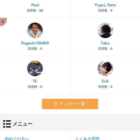
Paul
Yuya J. Kato
回答数：
66
回答数：
0
3
Kogachi OSAKA
Taku
回答数：
0
回答数：
0
TE
Erik
回答数：
0
回答数：
0
アンカー一覧
メニュー
初めての方へ
よくある質問