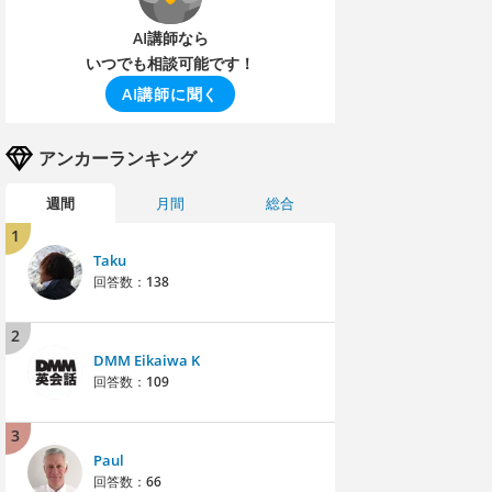
AI講師なら
いつでも相談可能です！
AI講師に聞く
アンカーランキング
週間
月間
総合
1
Taku
回答数：
138
2
DMM Eikaiwa K
回答数：
109
3
Paul
回答数：
66