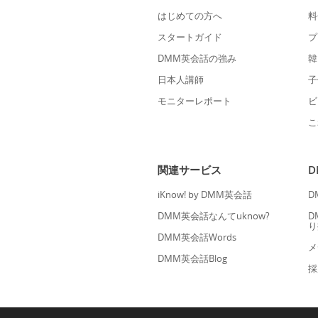
はじめての方へ
料
スタートガイド
プ
DMM英会話の強み
韓
日本人講師
子
モニターレポート
ビ
こ
関連サービス
iKnow! by DMM英会話
D
DMM英会話なんてuknow?
D
り
DMM英会話Words
メ
DMM英会話Blog
採