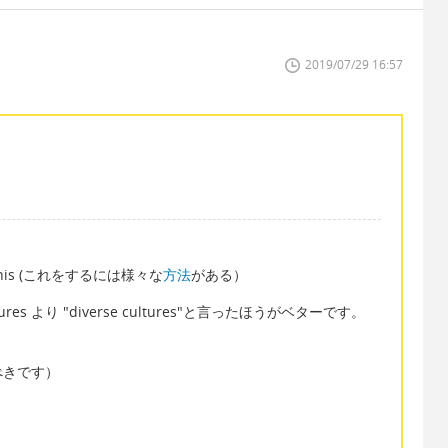
2019/07/29 16:57
do this (これをするには様々な
方法
がある）
ures より "diverse cultures"と言ったほうがベターです。
べきです）