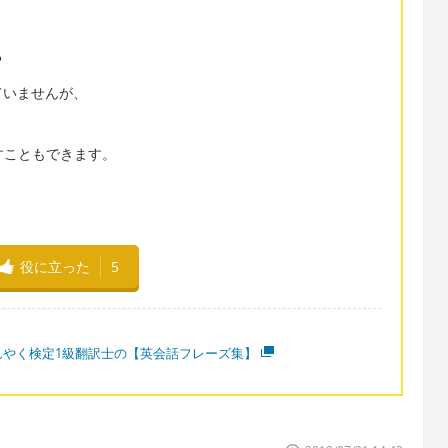
る
ていませんが、
表すこともできます。
役に立った
5
んやく検定1級翻訳士の【英会話フレーズ集】