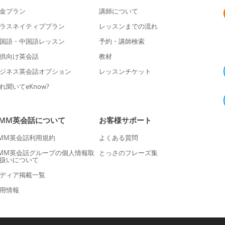
金プラン
講師について
ラスネイティブプラン
レッスンまでの流れ
国語・中国語レッスン
予約・講師検索
供向け英会話
教材
ジネス英会話オプション
レッスンチケット
れ聞いてeKnow?
DMM英会話について
お客様サポート
MM英会話利用規約
よくある質問
MM英会話グループの個人情報取
とっさのフレーズ集
扱いについて
ディア掲載一覧
用情報