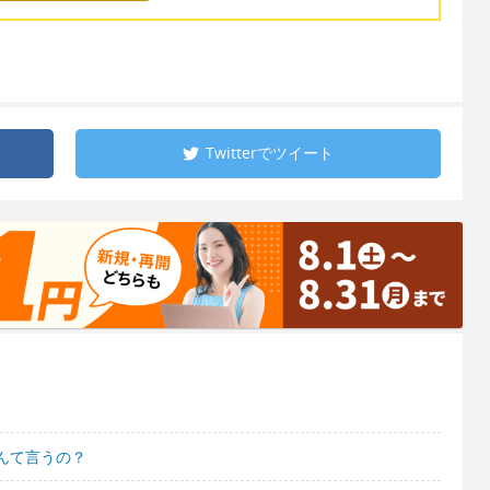
Twitterで
ツイート
んて言うの？