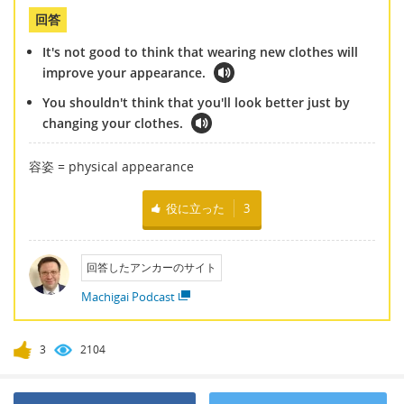
回答
It's not good to think that wearing new clothes will
improve your appearance.
You shouldn't think that you'll look better just by
changing your clothes.
容姿 = physical appearance
役に立った
3
回答したアンカーのサイト
Machigai Podcast
3
2104