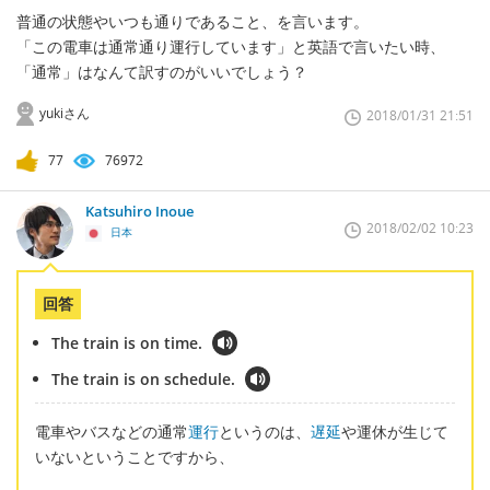
普通の状態やいつも通りであること、を言います。
「この電車は通常通り運行しています」と英語で言いたい時、
「通常」はなんて訳すのがいいでしょう？
yukiさん
2018/01/31 21:51
77
76972
Katsuhiro Inoue
2018/02/02 10:23
日本
回答
The train is on time.
The train is on schedule.
電車やバスなどの通常
運行
というのは、
遅延
や運休が生じて
いないということですから、