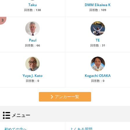
Taku
DMM Eikaiwa K
回答数：
138
回答数：
109
3
Paul
TE
回答数：
66
回答数：
31
Yuya J. Kato
Kogachi OSAKA
回答数：
0
回答数：
0
アンカー一覧
メニュー
初めての方へ
よくある質問