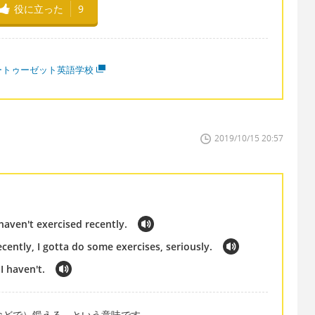
役に立った
9
ートゥーゼット英語学校
2019/10/15 20:57
haven't exercised recently.
cently, I gotta do some exercises, seriously.
I haven't.
る、（ジムなどで）鍛える、という意味です。