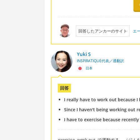
回答したアンカーのサイト
エ
Yuki S
INSPIRATIQUE代表／通翻訳
日本
回答
I really have to work out because I 
Since I haven't being working out re
I have to exercise because recently 
exercise, work out, で運動す