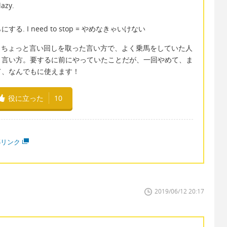
lazy.
する. I need to stop = やめなきゃいけない
また馬に乗る。 ちょっと言い回しを取った言い方で、よく乗馬をしていた人
う言い方。要するに前にやっていたことだが、一回やめて、ま
て、なんでもに使えます！
役に立った
10
Sリンク
2019/06/12 20:17