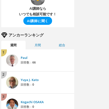
AI講師なら
いつでも相談可能です！
AI講師に聞く
アンカーランキング
週間
月間
総合
1
Paul
回答数：
66
2
Yuya J. Kato
回答数：
0
3
Kogachi OSAKA
回答数：
0