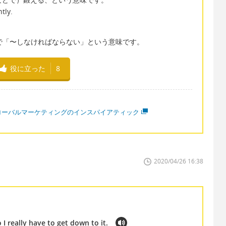
ly.
縮形（口語）で「〜しなければならない」という意味です。
役に立った
8
ローバルマーケティングのインスパイアティック
2020/04/26 16:38
o I really have to get down to it.