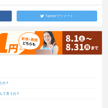
Twitterで
ツイート
うの？
んて言うの？