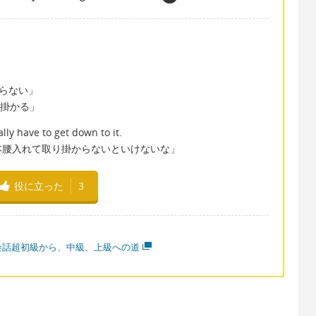
ばならない」
り掛かる」
eally have to get down to it.
本腰入れて取り掛からないといけないな」
役に立った
3
会話超初級から、中級、上級への道