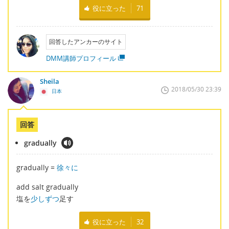
役に立った
71
回答したアンカーのサイト
DMM講師プロフィール
Sheila
2018/05/30 23:39
日本
回答
gradually
gradually =
徐々に
add salt gradually
塩を
少しずつ
足す
役に立った
32