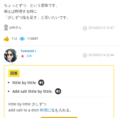
ちょっとずつ、という意味です。
例えば料理する時に
「少しずつ塩を足す」と言いたいです。
yukiさん
2018/02/14 15:47
112
110097
Tomomi I
2018/02/14 22:44
日本
回答
little by little
Add salt little by little.
little by little 少しずつ
add salt to a dish
料理
に
塩
を入れる。