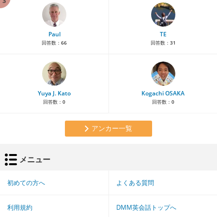
3
Paul
TE
回答数：
66
回答数：
31
Yuya J. Kato
Kogachi OSAKA
回答数：
0
回答数：
0
アンカー一覧
メニュー
初めての方へ
よくある質問
利用規約
DMM英会話トップへ