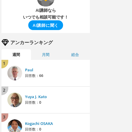
AI講師なら
いつでも相談可能です！
AI講師に聞く
アンカーランキング
週間
月間
総合
1
Paul
回答数：
66
2
Yuya J. Kato
回答数：
0
3
Kogachi OSAKA
回答数：
0