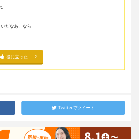
t.
らいだなあ」なら
役に立った
2
Twitterで
ツイート