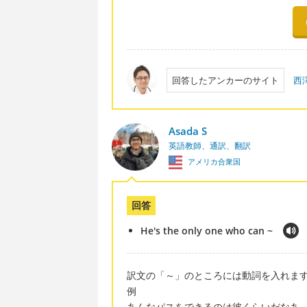
回答したアンカーのサイト
西
Asada S
英語教師、通訳、翻訳
アメリカ合衆国
回答
He's the only one who can ~
訳文の「～」のところには動詞を入れま
例
あんなパスをできるのは彼くらいだなあ