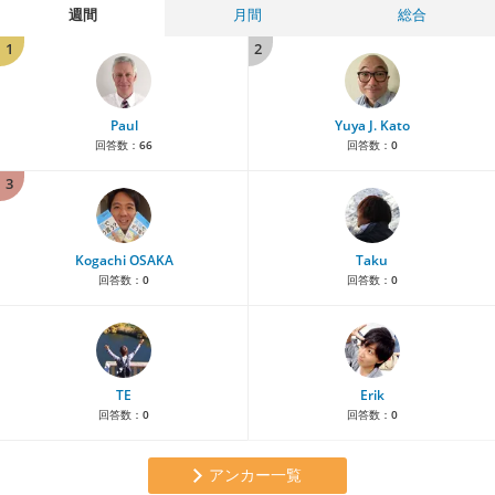
週間
月間
総合
1
2
Paul
Yuya J. Kato
回答数：
66
回答数：
0
3
Kogachi OSAKA
Taku
回答数：
0
回答数：
0
TE
Erik
回答数：
0
回答数：
0
アンカー一覧