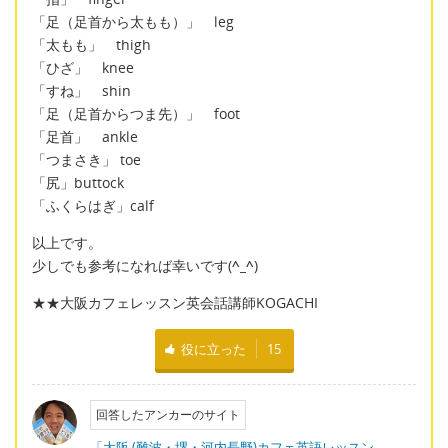
「足（足首から太もも）」 leg
「太もも」 thigh
「ひざ」 knee
「すね」 shin
「足（足首からつま先）」 foot
「足首」 ankle
「つまさき」 toe
「尻」buttock
「ふくらはぎ」calf
以上です。
少しでも参考になれば幸いです(
^_^
)
★★大阪カフェレッスン英会話講師KOGACHI
役に立った
15
回答したアンカーのサイト
「大阪 (難波・堺・河内長野)カフェ英語レッスン