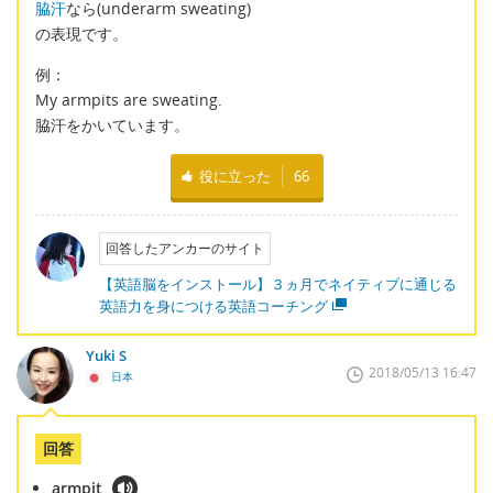
脇汗
なら(underarm sweating)
の表現です。
例：
My armpits are sweating.
脇汗をかいています。
役に立った
66
回答したアンカーのサイト
【英語脳をインストール】３ヵ月でネイティブに通じる
英語力を身につける英語コーチング
Yuki S
2018/05/13 16:47
日本
回答
armpit