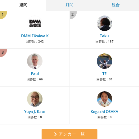
週間
月間
総合
1
2
DMM Eikaiwa K
Taku
回答数：
242
回答数：
187
3
Paul
TE
回答数：
66
回答数：
31
Yuya J. Kato
Kogachi OSAKA
回答数：
0
回答数：
0
アンカー一覧