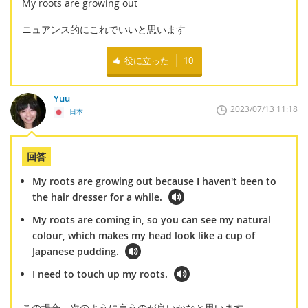
My roots are growing out
ニュアンス的にこれでいいと思います
役に立った
10
Yuu
2023/07/13 11:18
日本
回答
My roots are growing out because I haven't been to
the hair dresser for a while.
My roots are coming in, so you can see my natural
colour, which makes my head look like a cup of
Japanese pudding.
I need to touch up my roots.
この場合、次のように言うのが良いかなと思います。